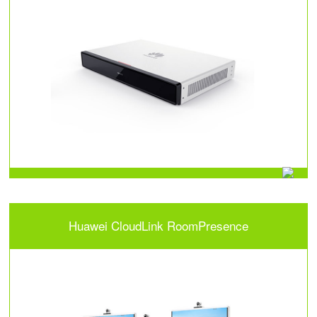
Huawei CloudLink RoomPresence