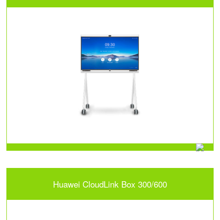
Huawei CloudLink Box 300/600