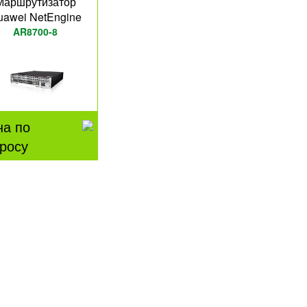
Маршрутизатор
uawei NetEngine
AR8700-8
на по
росу