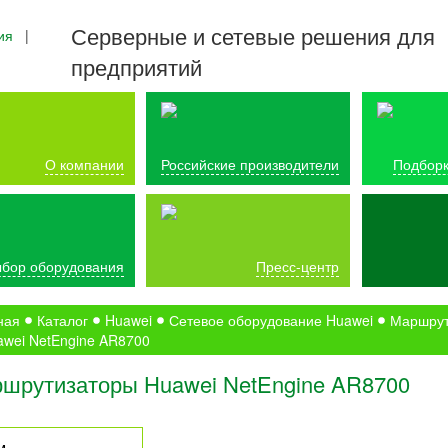
Серверные и сетевые решения для
ия
|
предприятий
О компании
Российские производители
Подборк
бор оборудования
Пресс-центр
ная
Каталог
Huawei
Сетевое оборудование Huawei
Маршрут
wei NetEngine AR8700
шрутизаторы Huawei NetEngine AR8700