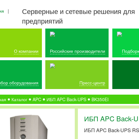
Серверные и сетевые решения для
ия
|
предприятий
О компании
Российские производители
Подборк
бор оборудования
Пресс-центр
ная
Каталог
APC
ИБП APC Back-UPS
BK350EI
ИБП APC Back-U
ИБП APC Back-UPS RS