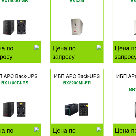
BX1400U-GR
BK325I
BK
на по
Цена по
Цена п
росу
запросу
запрос
П APC Back-UPS
ИБП APC Back-UPS
ИБП AP
BX1100CI-RS
BX2200MI-FR
BR
на по
Цена по
Цена п