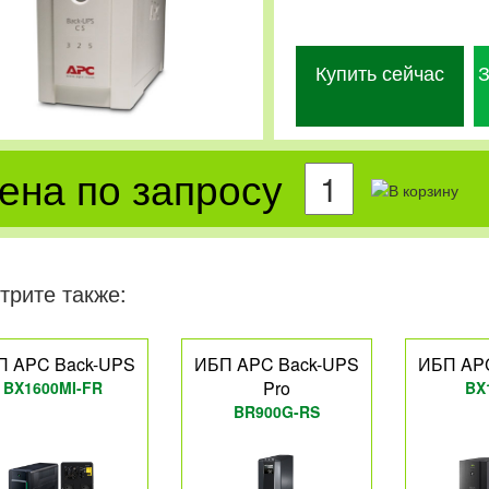
Купить сейчас
З
ена по запросу
трите также:
П APC Back-UPS
ИБП APC Back-UPS
ИБП AP
Pro
BX1600MI-FR
BX
BR900G-RS