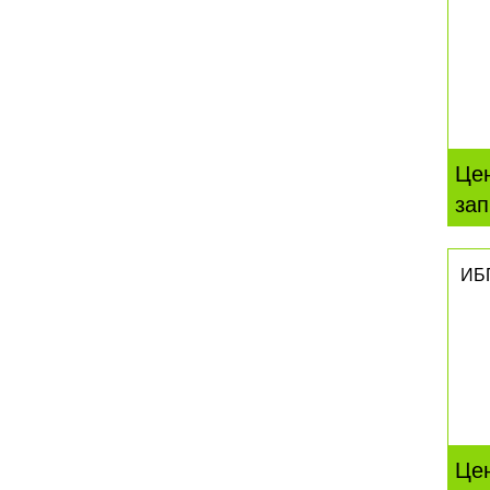
Це
зап
ИБ
Це