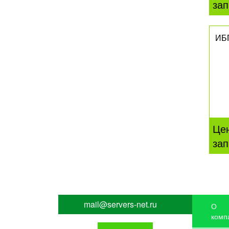
зап
ИБ
Це
зап
mail@servers-net.ru
О
комп