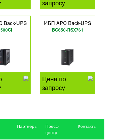
у
запросу
C Back-UPS
ИБП APC Back-UPS
500CI
BC650-RSX761
о
Цена по
у
запросу
Партнеры
Пресс-
Контакты
центр