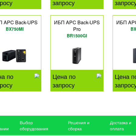
росу
запросу
запрос
П APC Back-UPS
ИБП APC Back-UPS
ИБП AP
Pro
BX750MI
BX
BR1500GI
на по
Цена по
Цена п
росу
запросу
запрос
Выбор
Решения и
Доставка и
ании
оборудования
сборка
оплата