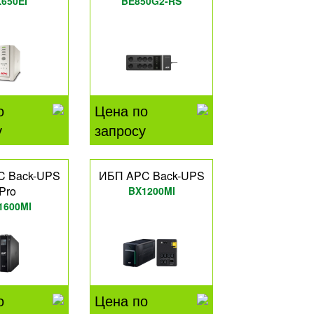
650EI
BE850G2-RS
о
Цена по
у
запросу
C Back-UPS
ИБП APC Back-UPS
Pro
BX1200MI
1600MI
о
Цена по