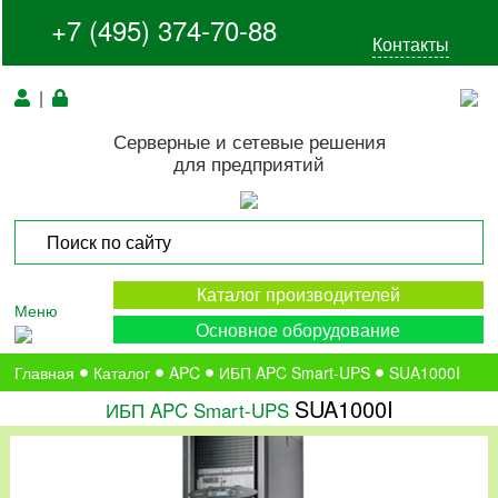
+7 (495) 374-70-88
Контакты
|
Серверные и сетевые решения
для предприятий
Каталог производителей
Меню
Основное оборудование
Главная
Каталог
APC
ИБП APC Smart-UPS
SUA1000I
SUA1000I
ИБП APC Smart-UPS