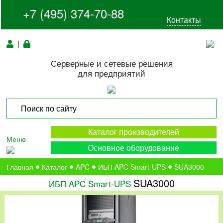
+7 (495) 374-70-88
Контакты
|
Серверные и сетевые решения
для предприятий
Каталог производителей
Меню
Основное оборудование
Главная
Каталог
APC
ИБП APC Smart-UPS
SUA3000
SUA3000
ИБП APC Smart-UPS