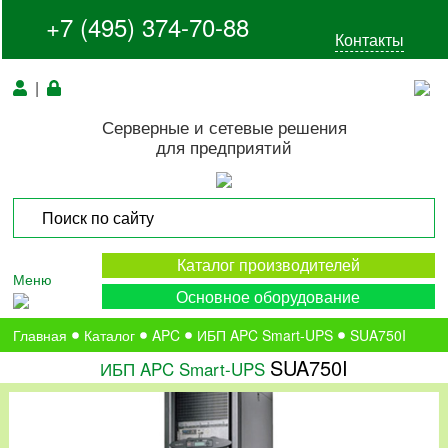
+7 (495) 374-70-88
Контакты
|
Серверные и сетевые решения
для предприятий
Каталог производителей
Меню
Основное оборудование
Главная
Каталог
APC
ИБП APC Smart-UPS
SUA750I
SUA750I
ИБП APC Smart-UPS