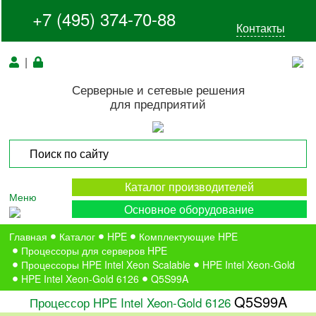
+7 (495) 374-70-88
Контакты
|
Серверные и сетевые решения
для предприятий
Каталог производителей
Меню
Основное оборудование
Главная
Каталог
HPE
Комплектующие HPE
Процессоры для серверов HPE
Процессоры HPE Intel Xeon Scalable
HPE Intel Xeon-Gold
HPE Intel Xeon-Gold 6126
Q5S99A
Q5S99A
Процессор HPE Intel Xeon-Gold 6126