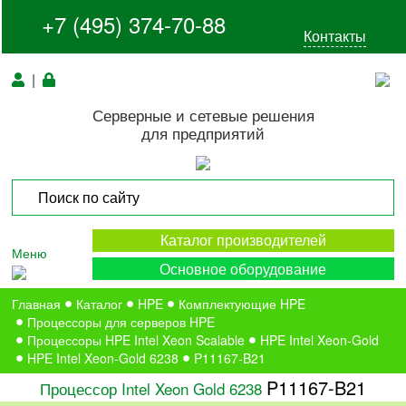
+7 (495) 374-70-88
Контакты
|
Серверные и сетевые решения
для предприятий
Каталог производителей
Меню
Основное оборудование
Главная
Каталог
HPE
Комплектующие HPE
Процессоры для серверов HPE
Процессоры HPE Intel Xeon Scalable
HPE Intel Xeon-Gold
HPE Intel Xeon-Gold 6238
P11167-B21
P11167-B21
Процессор Intel Xeon Gold 6238