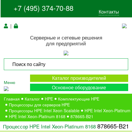
+7 (495) 374-70-88
Контакты
|
Серверные и сетевые решения
для предприятий
Каталог производителей
Меню
Основное оборудование
Главная
Каталог
HPE
Комплектующие HPE
Процессоры для серверов HPE
Процессоры HPE Intel Xeon Scalable
HPE Intel Xeon-Platinum
HPE Intel Xeon-Platinum 8168
878665-B21
878665-B21
Процессор HPE Intel Xeon-Platinum 8168