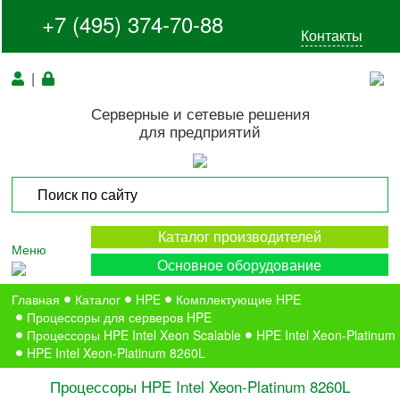
+7 (495) 374-70-88
Контакты
|
Серверные и сетевые решения
для предприятий
Каталог производителей
Меню
Основное оборудование
Главная
Каталог
HPE
Комплектующие HPE
Процессоры для серверов HPE
Процессоры HPE Intel Xeon Scalable
HPE Intel Xeon-Platinum
HPE Intel Xeon-Platinum 8260L
Процессоры HPE Intel Xeon-Platinum 8260L