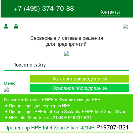
+7 (495) 374-70-88
Контакты
|
Серверные и сетевые решения
для предприятий
Каталог производителей
Меню
Основное оборудование
Главная
Каталог
HPE
Комплектующие HPE
Процессоры для серверов HPE
Процессоры HPE Intel Xeon Scalable
HPE Intel Xeon-Silver
HPE Intel Xeon-Silver 4214R
P19707-B21
P19707-B21
Процессор HPE Intel Xeon Silver 4214R