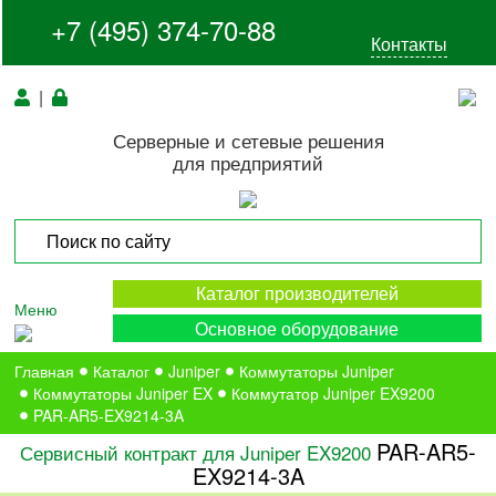
+7 (495) 374-70-88
Контакты
|
Серверные и сетевые решения
для предприятий
Каталог производителей
Меню
Основное оборудование
Главная
Каталог
Juniper
Коммутаторы Juniper
Коммутаторы Juniper EX
Коммутатор Juniper EX9200
PAR-AR5-EX9214-3A
PAR-AR5-
Сервисный контракт для Juniper EX9200
EX9214-3A