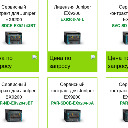
Сервисный
Лицензия Juniper
Сер
тракт для Juniper
EX9200
контракт
EX9200
E
EX9208-AFL
-SDCE-EX92143BT
SVC-SD
на по
Цена по
Цена п
росу
запросу
запрос
Сервисный
Сервисный
Сер
тракт для Juniper
контракт для Juniper
контракт
EX9200
EX9200
E
R-ND-EX92043BT
PAR-SDCE-EX9204-3A
PAR
EX9