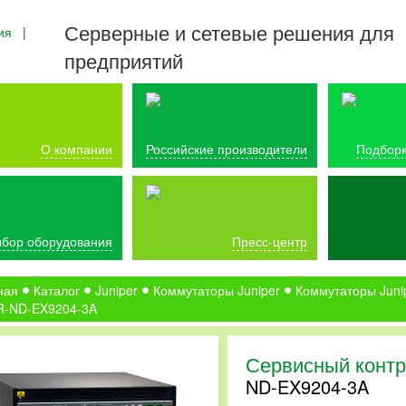
Серверные и сетевые решения для
ия
|
предприятий
О компании
Российские производители
Подборк
бор оборудования
Пресс-центр
ная
Каталог
Juniper
Коммутаторы Juniper
Коммутаторы Juni
R-ND-EX9204-3A
Сервисный контр
ND-EX9204-3A