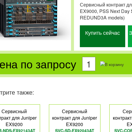
Сервисный контракт дл
EX9000, PSS Next Day 
REDUND3A models)
Купить сейчас
З
ена по запросу
трите также:
Сервисный
Сервисный
Сер
тракт для Juniper
контракт для Juniper
контракт
EX9200
EX9200
E
R-NDS-EX92143AT
SVC-SD-EX92043AT
SVC-COR