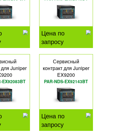
о
Цена по
у
запросу
висный
Сервисный
 для Juniper
контракт для Juniper
X9200
EX9200
-EX92083BT
PAR-NDS-EX92143BT
о
Цена по
у
запросу