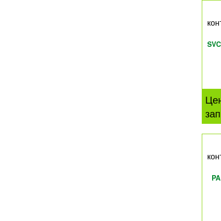
кон
SVC
Це
зап
кон
PA