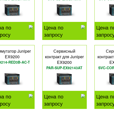
на по
Цена по
Цена п
росу
запросу
запрос
мутатор Juniper
Сервисный
Сер
EX9200
контракт для Juniper
контракт
EX9200
E
9214-RED3B-AC-T
PAR-SUP-EX92143AT
SVC-COR
на по
Цена по
Цена п
росу
запросу
запрос