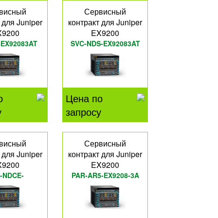
висный
Сервисный
 для Juniper
контракт для Juniper
X9200
EX9200
-EX92083AT
SVC-NDS-EX92083AT
о
Цена по
у
запросу
висный
Сервисный
 для Juniper
контракт для Juniper
X9200
EX9200
-NDCE-
PAR-AR5-EX9208-3A
2083BT