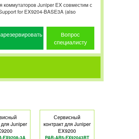
я коммутаторов Juniper EX совместим с
Support for EX9204-BASE3A (also
арезервировать
Вопрос
специалисту
висный
Сервисный
 для Juniper
контракт для Juniper
X9200
EX9200
-EX9208-3A
PAR-AR5-EX92043BT