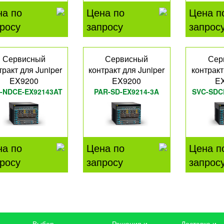
на по
Цена по
Цена п
росу
запросу
запрос
Сервисный
Сервисный
Сер
тракт для Juniper
контракт для Juniper
контракт
EX9200
EX9200
E
-NDCE-EX92143AT
PAR-SD-EX9214-3A
SVC-SDC
на по
Цена по
Цена п
росу
запросу
запрос
Выбор
Решения и
Доставка и