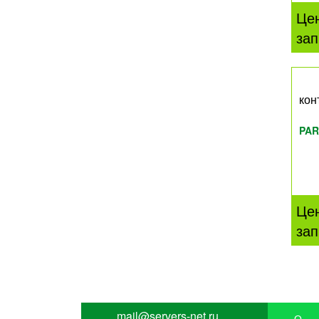
Це
зап
кон
PAR
Це
зап
mail@servers-net.ru
О