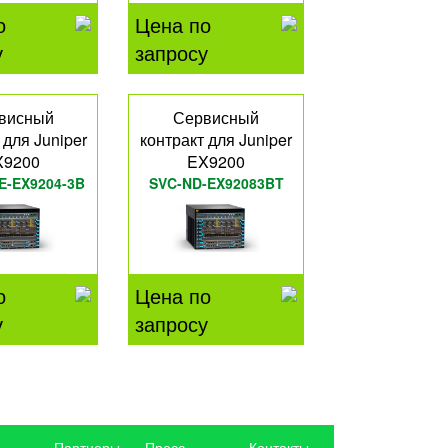
о
Цена по
у
запросу
висный
Сервисный
 для Juniper
контракт для Juniper
X9200
EX9200
E-EX9204-3B
SVC-ND-EX92083BT
о
Цена по
у
запросу
Партнеры
Пресс-
Контакты