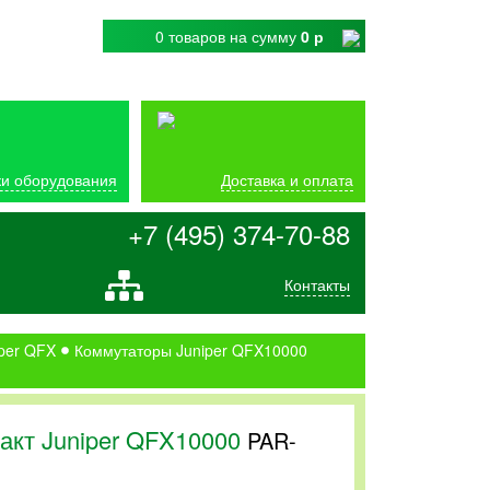
0 товаров
на сумму
0 р
и оборудования
Доставка и оплата
+7 (495) 374-70-88
Контакты
per QFX
Коммутаторы Juniper QFX10000
акт Juniper QFX10000
PAR-