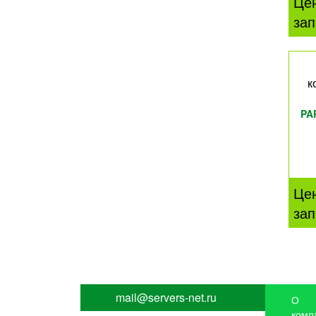
Це
зап
к
PA
Це
зап
mail@servers-net.ru
О
комп