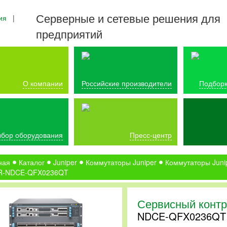
Серверные и сетевые решения для
ия
|
предприятий
О компании
Российские производители
Подборк
бор оборудования
Пресс-центр
ная
Каталог
Juniper
Коммутаторы Juniper
Коммутаторы Juni
R-NDCE-QFX0236QT
Сервисный контр
NDCE-QFX0236QT