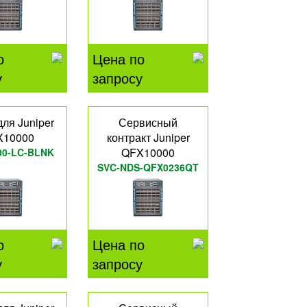
о
Цена по
у
запросу
ля Juniper
Сервисный
X10000
контракт Juniper
QFX10000
00-LC-BLNK
SVC-NDS-QFX0236QT
о
Цена по
у
запросу