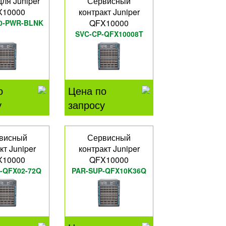
ля Juniper
Сервисный
X10000
контракт Juniper
QFX10000
0-PWR-BLNK
SVC-CP-QFX10008T
о
Цена по
у
запросу
висный
Сервисный
кт Juniper
контракт Juniper
X10000
QFX10000
-QFX02-72Q
PAR-SUP-QFX10K36Q