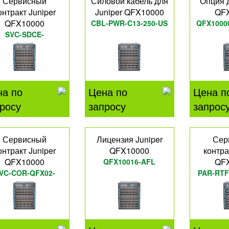
Сервисный
Силовой кабель для
Опция д
онтракт Juniper
Juniper QFX10000
QF
QFX10000
CBL-PWR-C13-250-US
QFX1000
SVC-SDCE-
QFX10K36Q
на по
Цена по
Цена п
росу
запросу
запрос
Сервисный
Лицензия Juniper
Сер
онтракт Juniper
QFX10000
контра
QFX10000
QF
QFX10016-AFL
VC-COR-QFX02-
PAR-RTF
72QL