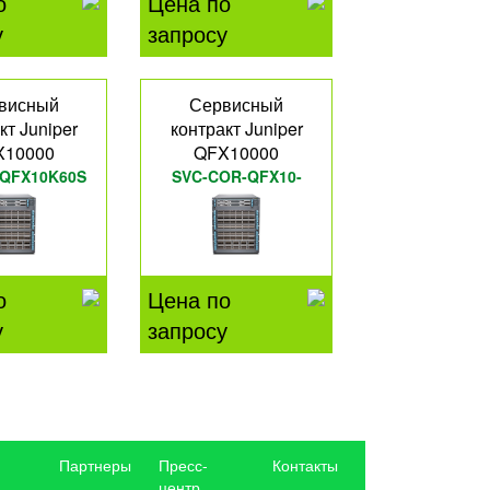
о
Цена по
у
запросу
висный
Сервисный
кт Juniper
контракт Juniper
X10000
QFX10000
-QFX10K60S
SVC-COR-QFX10-
36QL
о
Цена по
у
запросу
Партнеры
Пресс-
Контакты
центр