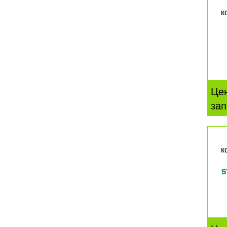
к
Це
зап
к
S