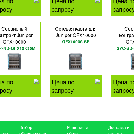
на по
Цена по
Цена п
росу
запросу
запрос
Сервисный
Сетевая карта для
Сер
онтракт Juniper
Juniper QFX10000
контра
QFX10000
QF
QFX10008-SF
R-ND-QFX10K30M
SVC-SD
на по
Цена по
Цена п
росу
запросу
запрос
Выбор
Решения и
Доставка и
ании
оборудования
сборка
оплата