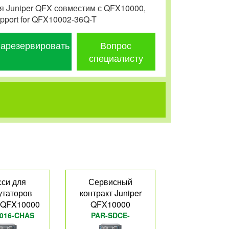
я Juniper QFX совместим с QFX10000,
pport for QFX10002-36Q-T
арезервировать
Вопрос
специалисту
си для
Сервисный
утаторов
контракт Juniper
r QFX10000
QFX10000
016-CHAS
PAR-SDCE-
QFX10008T