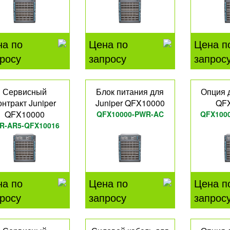
на по
Цена по
Цена п
росу
запросу
запрос
Сервисный
Блок питания для
Опция д
онтракт Juniper
Juniper QFX10000
QF
QFX10000
QFX10000-PWR-AC
QFX100
R-AR5-QFX10016
на по
Цена по
Цена п
росу
запросу
запрос