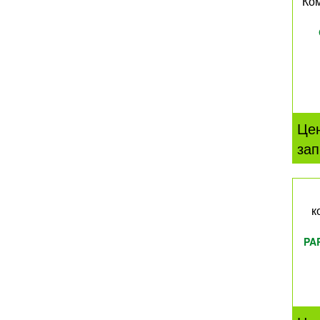
Ком
Це
зап
к
PA