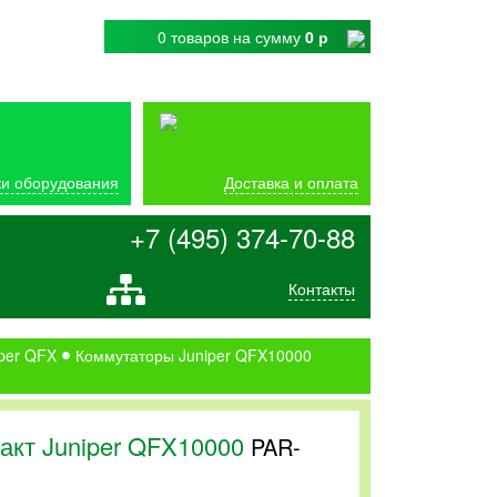
0 товаров
на сумму
0 р
и оборудования
Доставка и оплата
+7 (495) 374-70-88
Контакты
per QFX
Коммутаторы Juniper QFX10000
акт Juniper QFX10000
PAR-