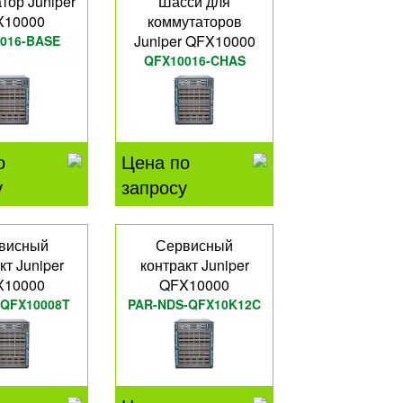
тор Juniper
Шасси для
X10000
коммутаторов
Juniper QFX10000
016-BASE
QFX10016-CHAS
о
Цена по
у
запросу
висный
Сервисный
кт Juniper
контракт Juniper
X10000
QFX10000
-QFX10008T
PAR-NDS-QFX10K12C