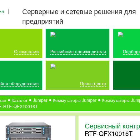
Серверные и сетевые решения для
ия
|
предприятий
О компании
Российские производители
Подборк
бор оборудования
Пресс-центр
ная
Каталог
Juniper
Коммутаторы Juniper
Коммутаторы Juni
R-RTF-QFX10016T
Сервисный контр
RTF-QFX10016T