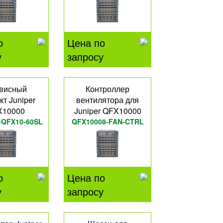
о
Цена по
у
запросу
висный
Контроллер
кт Juniper
вентилятора для
X10000
Juniper QFX10000
-QFX10-60SL
QFX10008-FAN-CTRL
о
Цена по
у
запросу