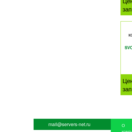
Це
зап
к
SV
Це
зап
mail@servers-net.ru
О
комп