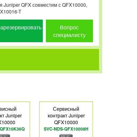
я Juniper QFX совместим с QFX10000,
FX10016-T
арезервировать
Вопрос
специалисту
висный
Сервисный
кт Juniper
контракт Juniper
X10000
QFX10000
-QFX10K36Q
SVC-NDS-QFX10008H