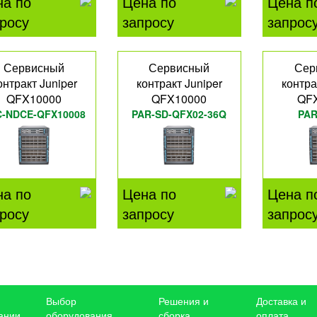
на по
Цена по
Цена п
росу
запросу
запрос
Сервисный
Сервисный
Сер
онтракт Juniper
контракт Juniper
контра
QFX10000
QFX10000
QF
C-NDCE-QFX10008
PAR-SD-QFX02-36Q
PAR
QFX
на по
Цена по
Цена п
росу
запросу
запрос
Выбор
Решения и
Доставка и
ании
оборудования
сборка
оплата