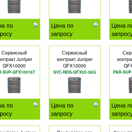
на по
Цена по
Цена п
росу
запросу
запрос
Сервисный
Сервисный
Сер
онтракт Juniper
контракт Juniper
контра
QFX10000
QFX10000
QF
R-SUP-QFX10016T
SVC-NDS-QFX02-36Q
PAR-SUP
на по
Цена по
Цена п
росу
запросу
запрос