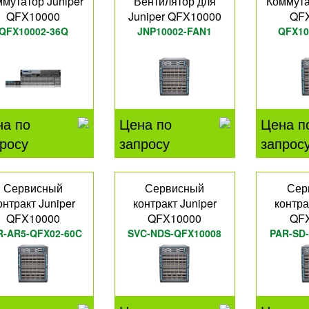
мутатор Juniper
Вентилятор для
Коммута
QFX10000
Juniper QFX10000
QF
QFX10002-36Q
JNP10002-FAN1
QFX10
на по
Цена по
Цена п
росу
запросу
запрос
Сервисный
Сервисный
Сер
онтракт Juniper
контракт Juniper
контра
QFX10000
QFX10000
QF
R-AR5-QFX02-60C
SVC-NDS-QFX10008
PAR-SD