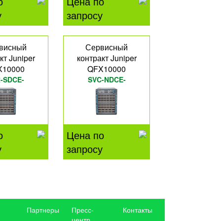
о
Цена по
у
запросу
висный
Сервисный
кт Juniper
контракт Juniper
X10000
QFX10000
-SDCE-
SVC-NDCE-
10K36Q
QFX10K12C
о
Цена по
у
запросу
Партнеры
Пресс-
Контакты
центр