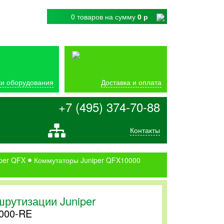
0 товаров
на сумму
0 р
и оборудования
Доставка и оплата
+7 (495) 374-70-88
Контакты
per QFX
Коммутаторы Juniper QFX10000
рутизации Juniper
000-RE