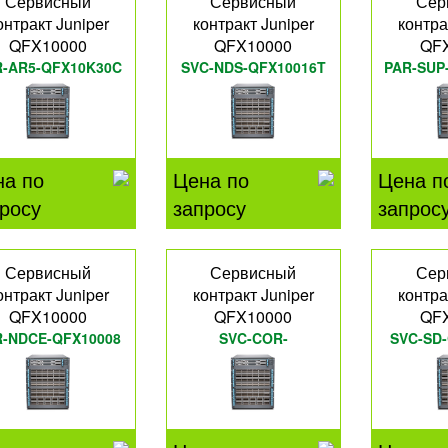
Сервисный
Сервисный
Сер
онтракт Juniper
контракт Juniper
контра
QFX10000
QFX10000
QF
R-AR5-QFX10K30C
SVC-NDS-QFX10016T
PAR-SUP
на по
Цена по
Цена п
росу
запросу
запрос
Сервисный
Сервисный
Сер
онтракт Juniper
контракт Juniper
контра
QFX10000
QFX10000
QF
R-NDCE-QFX10008
SVC-COR-
SVC-SD
QFX10016PF