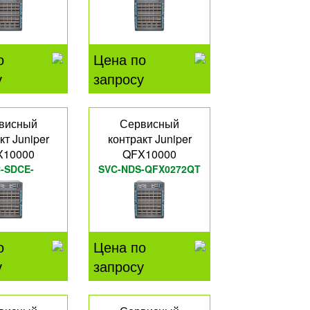
о
Цена по
у
запросу
висный
Сервисный
кт Juniper
контракт Juniper
X10000
QFX10000
-SDCE-
SVC-NDS-QFX0272QT
0272QT
о
Цена по
у
запросу