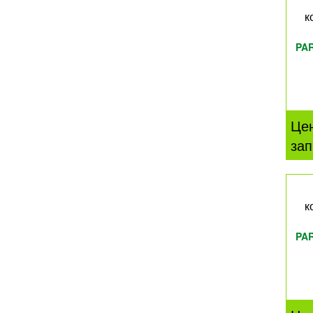
к
PA
Це
зап
к
PA