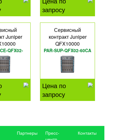
о
Цена по
у
запросу
висный
Сервисный
кт Juniper
контракт Juniper
X10000
QFX10000
CE-QFX02-
PAR-SUP-QFX02-60CA
36Q
о
Цена по
у
запросу
Партнеры
Пресс-
Контакты
центр