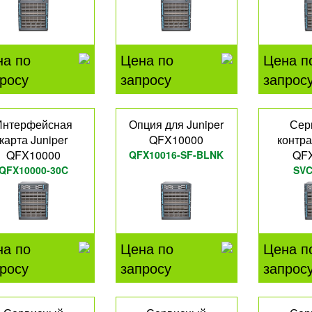
на по
Цена по
Цена п
росу
запросу
запрос
Интерфейсная
Опция для Juniper
Сер
карта Juniper
QFX10000
контра
QFX10000
QF
QFX10016-SF-BLNK
QFX10000-30C
SVC
QFX
на по
Цена по
Цена п
росу
запросу
запрос