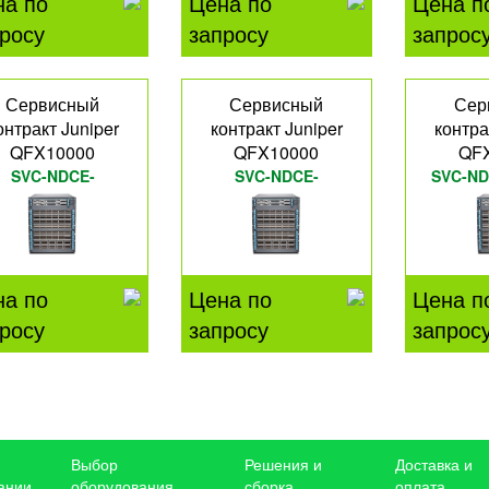
на по
Цена по
Цена п
росу
запросу
запрос
Сервисный
Сервисный
Сер
онтракт Juniper
контракт Juniper
контра
QFX10000
QFX10000
QF
SVC-NDCE-
SVC-NDCE-
SVC-ND
QFX10K12C
QFX0236QT
на по
Цена по
Цена п
росу
запросу
запрос
Выбор
Решения и
Доставка и
ании
оборудования
сборка
оплата