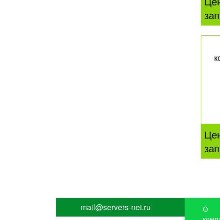
Це
зап
к
Це
зап
mail@servers-net.ru
О
комп