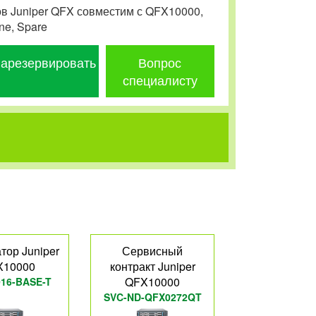
в Juniper QFX совместим с QFX10000,
ne, Spare
арезервировать
Вопрос
специалисту
тор Juniper
Сервисный
X10000
контракт Juniper
QFX10000
16-BASE-T
SVC-ND-QFX0272QT