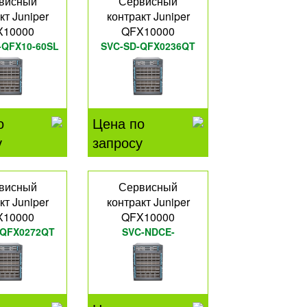
висный
Сервисный
кт Juniper
контракт Juniper
X10000
QFX10000
-QFX10-60SL
SVC-SD-QFX0236QT
о
Цена по
у
запросу
висный
Сервисный
кт Juniper
контракт Juniper
X10000
QFX10000
-QFX0272QT
SVC-NDCE-
QFX10008T