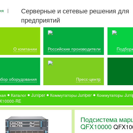
Серверные и сетевые решения для
ия
|
предприятий
О компании
Российские производители
Подборк
бор оборудования
Пресс-центр
ная
Каталог
Juniper
Коммутаторы Juniper
Коммутаторы Juni
X10000-RE
Подсистема марш
QFX10000
QFX10