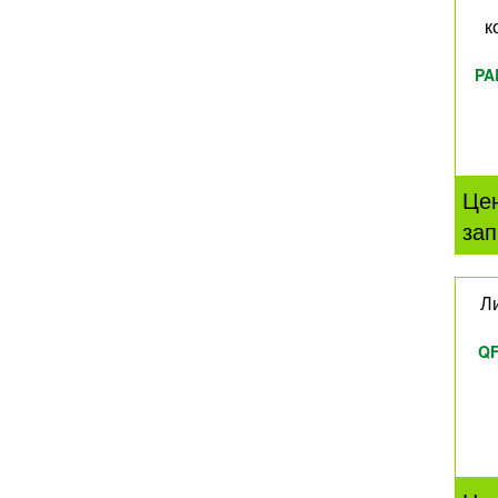
к
PA
Це
зап
Ли
QF