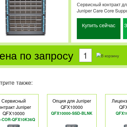
Сервисный контракт дл
Juniper Care Core Supp
Купить сейчас
З
ена по запросу
трите также:
Сервисный
Опция для Juniper
Лиценз
онтракт Juniper
QFX10000
QF
QFX10000
QFX10000-SSD-BLNK
QFX1
-COR-QFX10K36Q