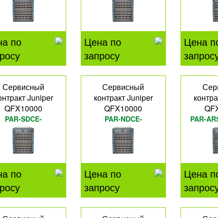
на по
Цена по
Цена п
росу
запросу
запрос
Сервисный
Сервисный
Сер
онтракт Juniper
контракт Juniper
контра
QFX10000
QFX10000
QF
PAR-SDCE-
PAR-NDCE-
PAR-AR
QFX10K30M
QFX0236QT
на по
Цена по
Цена п
росу
запросу
запрос