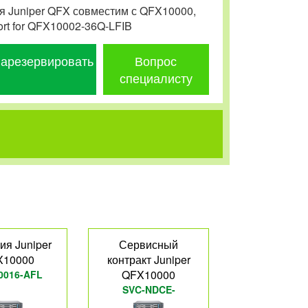
я Juniper QFX совместим с QFX10000,
ort for QFX10002-36Q-LFIB
арезервировать
Вопрос
специалисту
ия Juniper
Сервисный
X10000
контракт Juniper
QFX10000
0016-AFL
SVC-NDCE-
QFX10K12C