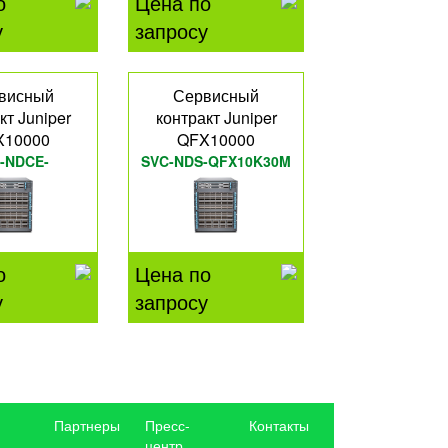
о
Цена по
у
запросу
висный
Сервисный
кт Juniper
контракт Juniper
X10000
QFX10000
-NDCE-
SVC-NDS-QFX10K30M
10K60S
о
Цена по
у
запросу
Партнеры
Пресс-
Контакты
центр