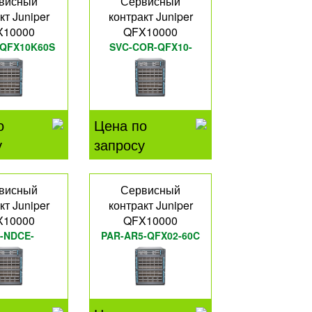
висный
Сервисный
кт Juniper
контракт Juniper
X10000
QFX10000
-QFX10K60S
SVC-COR-QFX10-
36QL
о
Цена по
у
запросу
висный
Сервисный
кт Juniper
контракт Juniper
X10000
QFX10000
-NDCE-
PAR-AR5-QFX02-60C
10016T