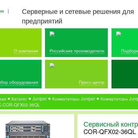
Серверные и сетевые решения для
ия
|
предприятий
О компании
Российские производители
Подборк
бор оборудования
Пресс-центр
ная
Каталог
Juniper
Коммутаторы Juniper
Коммутаторы Juni
C-COR-QFX02-36QL
Сервисный контр
COR-QFX02-36QL