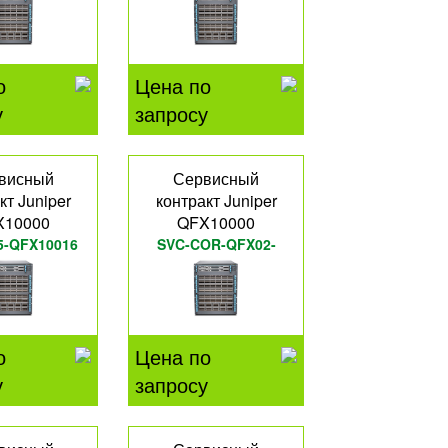
о
Цена по
у
запросу
висный
Сервисный
кт Juniper
контракт Juniper
X10000
QFX10000
5-QFX10016
SVC-COR-QFX02-
60CP
о
Цена по
у
запросу