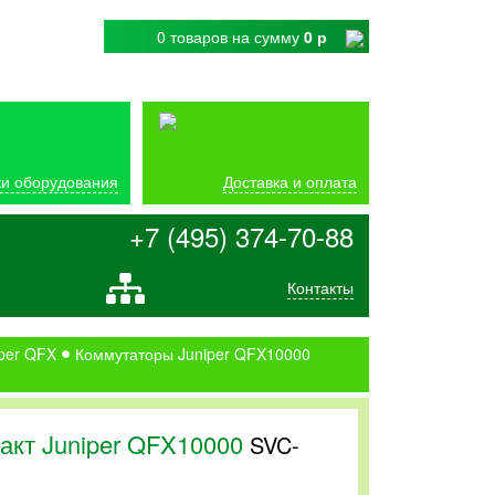
0 товаров
на сумму
0 р
и оборудования
Доставка и оплата
+7 (495) 374-70-88
Контакты
per QFX
Коммутаторы Juniper QFX10000
акт Juniper QFX10000
SVC-