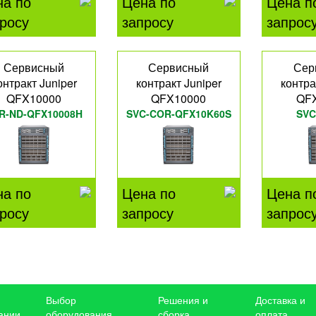
на по
Цена по
Цена п
росу
запросу
запрос
Сервисный
Сервисный
Сер
онтракт Juniper
контракт Juniper
контра
QFX10000
QFX10000
QF
R-ND-QFX10008H
SVC-COR-QFX10K60S
SVC
QFX
на по
Цена по
Цена п
росу
запросу
запрос
Выбор
Решения и
Доставка и
ании
оборудования
сборка
оплата