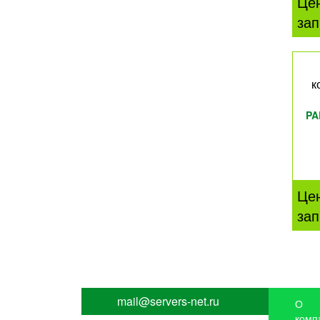
Це
зап
к
PA
Це
зап
mail@servers-net.ru
О
комп