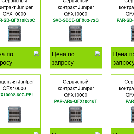
Сервисный
Сервисный
Сер
онтракт Juniper
контракт Juniper
контра
QFX10000
QFX10000
QF
R-SD-QFX10K30C
SVC-SDCE-QFX02-72Q
PAR-SD
на по
Цена по
Цена п
росу
запросу
запрос
цензия Juniper
Сервисный
Сер
QFX10000
контракт Juniper
контра
QFX10000
QF
X10002-60C-PFL
PAR-AR5-QFX10016T
PAR
QFX