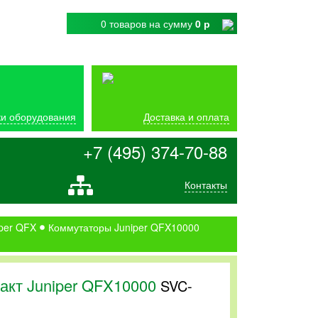
0 товаров
на сумму
0 р
и оборудования
Доставка и оплата
+7 (495) 374-70-88
Контакты
per QFX
Коммутаторы Juniper QFX10000
акт Juniper QFX10000
SVC-