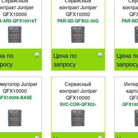
Сервисный
Сервисный
Сер
онтракт Juniper
контракт Juniper
контра
QFX10000
QFX10000
QF
R-AR5-QFX10016T
PAR-SD-QFX02-36Q
PAR-ND
на по
Цена по
Цена п
росу
запросу
запрос
мутатор Juniper
Сервисный
Инте
QFX10000
контракт Juniper
карта
QFX10000
QF
QFX10008-BASE
SVC-COR-QFX02-
QFX100
60CP