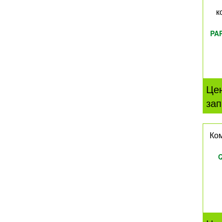
к
PA
Це
зап
Ком