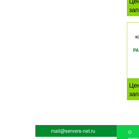
Це
зап
к
PA
Це
зап
mail@servers-net.ru
О
комп