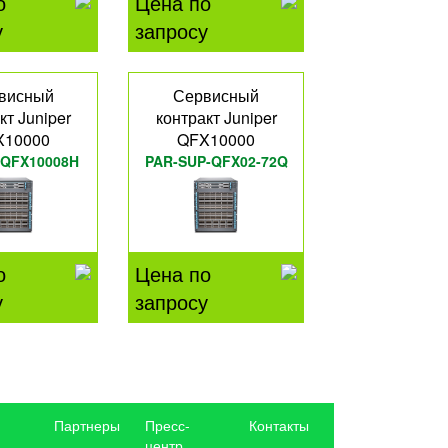
о
Цена по
у
запросу
висный
Сервисный
кт Juniper
контракт Juniper
X10000
QFX10000
-QFX10008H
PAR-SUP-QFX02-72Q
о
Цена по
у
запросу
Партнеры
Пресс-
Контакты
центр