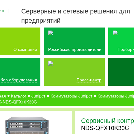
Серверные и сетевые решения для
ия
|
предприятий
О компании
Российские производители
Подборк
бор оборудования
Пресс-центр
ная
Каталог
Juniper
Коммутаторы Juniper
Коммутаторы Juni
C-NDS-QFX10K30C
Сервисный контр
NDS-QFX10K30C