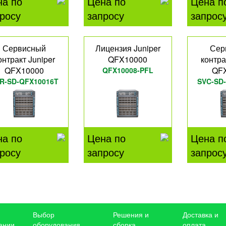
на по
Цена по
Цена п
росу
запросу
запрос
Сервисный
Лицензия Juniper
Сер
онтракт Juniper
QFX10000
контра
QFX10000
QF
QFX10008-PFL
R-SD-QFX10016T
SVC-SD
на по
Цена по
Цена п
росу
запросу
запрос
Выбор
Решения и
Доставка и
ании
оборудования
сборка
оплата