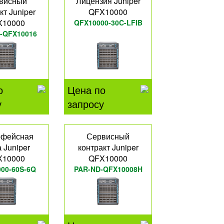
висный
Лицензия Juniper
кт Juniper
QFX10000
X10000
QFX10000-30C-LFIB
-QFX10016
о
Цена по
у
запросу
рфейсная
Сервисный
 Juniper
контракт Juniper
X10000
QFX10000
00-60S-6Q
PAR-ND-QFX10008H