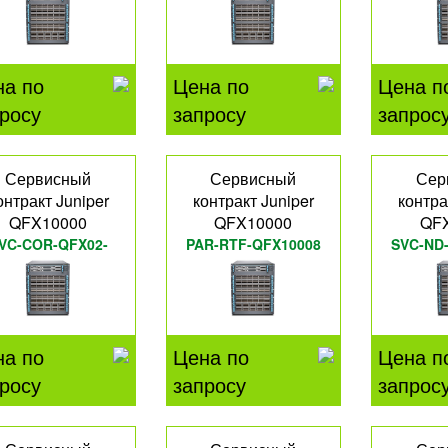
на по
Цена по
Цена п
росу
запросу
запрос
Сервисный
Сервисный
Сер
онтракт Juniper
контракт Juniper
контра
QFX10000
QFX10000
QF
VC-COR-QFX02-
PAR-RTF-QFX10008
SVC-ND
36QL
на по
Цена по
Цена п
росу
запросу
запрос