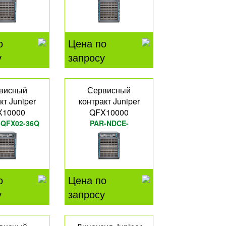
о
Цена по
у
запросу
висный
Сервисный
кт Juniper
контракт Juniper
X10000
QFX10000
-QFX02-36Q
PAR-NDCE-
QFX10K30M
о
Цена по
у
запросу