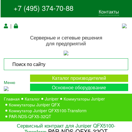
+7 (495) 374-70-88
Контакты
|
Серверные и сетевые решения
для предприятий
Каталог производителей
Меню
Основное оборудование
Главная
Каталог
Juniper
Коммутаторы Juniper
Коммутаторы Juniper QFX
Коммутатор Juniper QFX5100-Transform
PAR-NDS-QFX5-32QT
Сервисный контракт для Juniper QFX5100-
PAR-NDS-QFX5-32QT
Transform