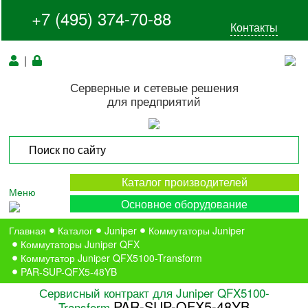
+7 (495) 374-70-88
Контакты
|
Серверные и сетевые решения
для предприятий
Каталог производителей
Меню
Основное оборудование
Главная
Каталог
Juniper
Коммутаторы Juniper
Коммутаторы Juniper QFX
Коммутатор Juniper QFX5100-Transform
PAR-SUP-QFX5-48YB
Сервисный контракт для Juniper QFX5100-
PAR-SUP-QFX5-48YB
Transform