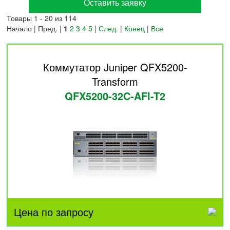
Оставить заявку
Товары 1 - 20 из 114
Начало | Пред. |
1
2
3
4
5
|
След.
|
Конец
|
Все
Коммутатор Juniper QFX5200-
Transform
QFX5200-32C-AFI-T2
Цена по запросу