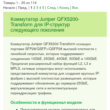
Товары 1 - 20 из 114
Начало | Пред. |
1
2
3
4
5
|
След.
|
Конец
|
Все
Коммутатор Juniper QFX5200-
Transform для IP-структур
следующего поколения
Коммутатор Juniper QFX5200-Transform оснащен
портами SFP28/QSFP+/QSFP28 высокой плотности с
линейной скоростью, которые поддерживают
соединения 10GbE, 25GbE, 40GbE, 50GbE и 100GbE.
Предлагая расширенный набор функций L2, L3 и
MPLS, сетевые операторы могут использовать
представленный коммутатор для создания крупных IP-
фабрик с высокой плотностью размещения, которые
поддерживают обновление до серверов 25GbE,
виртуализацию сети и интеллектуальную
переадресацию трафика.
Особенности и функционал модели
Представленная модель оптимизирована для