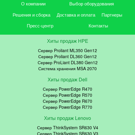
О компании
Выбор оборудования
Решения и сборка
Доставка и оплата
Партнеры
Пресс-центр
Контакты
Хиты продаж HPE
Сервер Proliant ML350 Gen12
Сервер Proliant DL360 Gen12
Сервер ProLiant DL380 Gen12
Система хранения MSA 2070
Хиты продаж Dell
Сервер PowerEdge R470
Сервер PowerEdge R570
Сервер PowerEdge R670
Сервер PowerEdge R770
Хиты продаж Lenovo
Сервер ThinkSystem SR630 V4
Сервер ThinkSystem SR630 V3