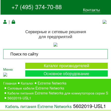
+7 (495) 374-70-88
Контакты
|
Серверные и сетевые решения
для предприятий
Каталог производителей
Меню
Основное оборудование
Главная
Каталог
Extreme Networks
Силовые кабели Extreme Networks
Кабели питания Extreme Networks для коммутаторов серии S
5602019-USL1
5602019-USL1
Кабель питания Extreme Networks