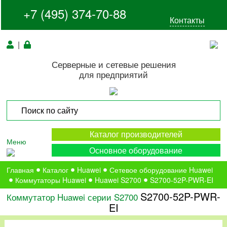
+7 (495) 374-70-88
Контакты
|
Серверные и сетевые решения
для предприятий
Каталог производителей
Меню
Основное оборудование
Главная
Каталог
Huawei
Сетевое оборудование Huawei
Коммутаторы Huawei
Huawei S2700
S2700-52P-PWR-EI
S2700-52P-PWR-
Коммутатор Huawei серии S2700
EI