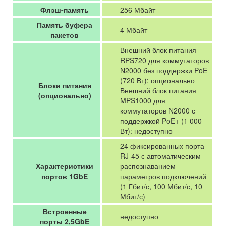
Флэш-память
256 Мбайт
Память буфера
4 Мбайт
пакетов
Внешний блок питания
RPS720 для коммутаторов
N2000 без поддержки PoE
(720 Вт): опционально
Блоки питания
Внешний блок питания
(опционально)
MPS1000 для
коммутаторов N2000 с
поддержкой PoE+ (1 000
Вт): недоступно
24 фиксированных порта
RJ-45 с автоматическим
Характеристики
распознаванием
портов 1GbE
параметров подключений
(1 Гбит/с, 100 Мбит/с, 10
Мбит/с)
Встроенные
недоступно
порты 2,5GbE