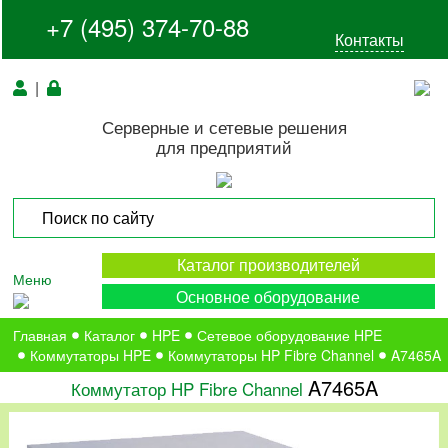
+7 (495) 374-70-88
Контакты
|
Серверные и сетевые решения
для предприятий
Каталог производителей
Меню
Основное оборудование
Главная
Каталог
HPE
Сетевое оборудование HPE
Коммутаторы HPE
Коммутаторы HP Fibre Channel
A7465A
A7465A
Коммутатор HP Fibre Channel