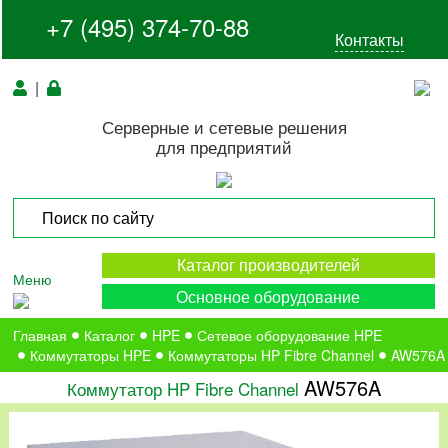
+7 (495) 374-70-88
Контакты
|
Серверные и сетевые решения
для предприятий
Каталог производителей
Меню
Основное оборудование
Главная
Каталог
HPE
Сетевое оборудование HPE
Коммутаторы HPE
Коммутаторы HP Fibre Channel
AW576A
AW576A
Коммутатор HP Fibre Channel