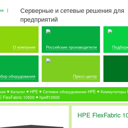
Серверные и сетевые решения для
ия
|
предприятий
О компании
Российские производители
Подборк
бор оборудования
Пресс-центр
ная
Каталог
HPE
Сетевое оборудование HPE
Коммутаторы
 FlexFabric 10500
hpeff10500
HPE FlexFabric 