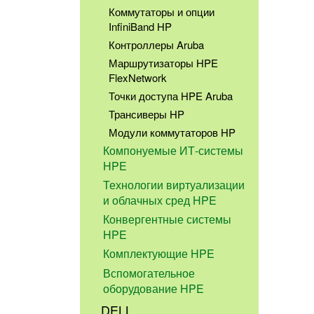
Коммутаторы и опции
InfiniBand HP
Контроллеры Aruba
Маршрутизаторы HPE
FlexNetwork
Точки доступа HPE Aruba
Трансиверы HP
Модули коммутаторов HP
Компонуемые ИТ-системы
HPE
Технологии виртуализации
и облачных сред HPE
Конвергентные системы
HPE
Комплектующие HPE
Вспомогательное
оборудование HPE
DELL