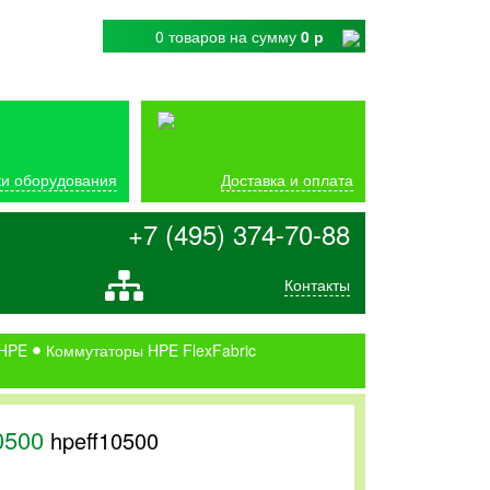
0 товаров
на сумму
0 р
и оборудования
Доставка и оплата
+7 (495) 374-70-88
Контакты
 HPE
Коммутаторы HPE FlexFabric
10500
hpeff10500