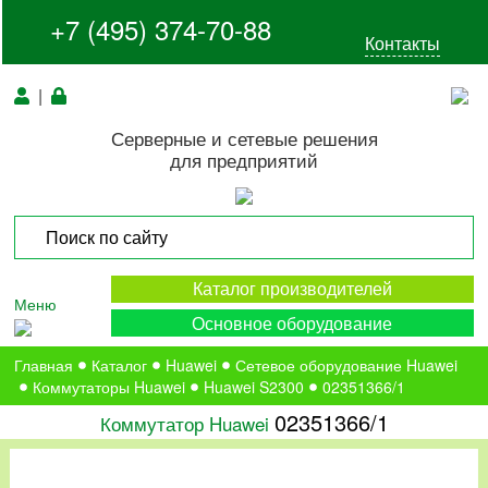
+7 (495) 374-70-88
Контакты
|
Серверные и сетевые решения
для предприятий
Каталог производителей
Меню
Основное оборудование
Главная
Каталог
Huawei
Сетевое оборудование Huawei
Коммутаторы Huawei
Huawei S2300
02351366/1
02351366/1
Коммутатор Huawei