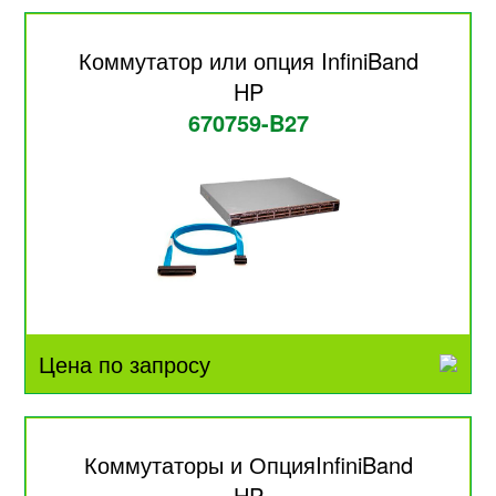
Коммутатор или опция InfiniBand
HP
670759-B27
Цена по запросу
Коммутаторы и ОпцияInfiniBand
HP