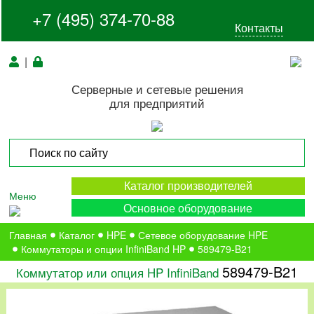
+7 (495) 374-70-88
Контакты
|
Серверные и сетевые решения
для предприятий
Каталог производителей
Меню
Основное оборудование
Главная
Каталог
HPE
Сетевое оборудование HPE
Коммутаторы и опции InfiniBand HP
589479-B21
589479-B21
Коммутатор или опция HP InfiniBand