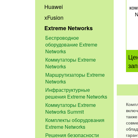
Huawei
ком
N
xFusion
Extreme Networks
Беспроводное
оборудование Extreme
Networks
Це
Коммутаторы Extreme
зап
Networks
Маршрутизаторы Extreme
Networks
Инфраструктурные
решения Extreme Networks
Компл
Коммутаторы Extreme
включ
Networks Summit
также
Комплекты оборудования
совме
Extreme Networks
облад
Решения безопасности
гаран