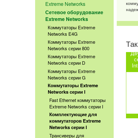
комму
Extreme Networks
надеж
Сетевое оборудование
Extreme Networks
Коммутаторы Extreme
Networks E4G
Так
Коммутаторы Extreme
Networks серии 800
Дв
Коммутаторы Extreme
с
Networks серии D
In
Коммутаторы Extreme
Networks серии G
Коммутаторы Extreme
Networks серии I
Fast Ethernet коммутаторы
Extreme Networks серии I
Комплектующие для
коммутаторов Extreme
Networks серии I
Трансиверы для