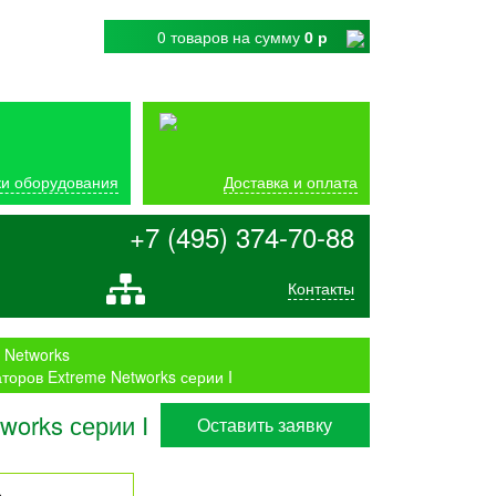
0 товаров
на сумму
0 р
и оборудования
Доставка и оплата
+7 (495) 374-70-88
Контакты
 Networks
оров Extreme Networks серии I
orks серии I
Оставить заявку