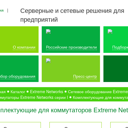
Серверные и сетевые решения для
ия
|
предприятий
О компании
Российские производители
Подборк
бор оборудования
Пресс-центр
ная
Каталог
Extreme Networks
Сетевое оборудование Extreme
мутаторы Extreme Networks серии I
Комплектующие для коммутат
плектующие для коммутаторов Extreme Netw