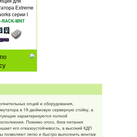
пция для
татора Extreme
orks серии I
H-RACK-MNT
по
су
полнительных опций и оборудования,
мутатора в 19-дюймовую серверную стойку, а
ктующие характеризуются полной
исполнения. Помимо этого, блок питания
шает его отказоустойчивость, а высокий КДП
ы позволяют легко и быстро выполнить монтаж