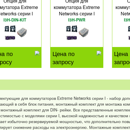
Опция для
Опция для
О
мутатора Extreme
коммутатора Extreme
комму
etworks серии I
Networks серии I
Netw
I3H-DIN-KIT
I3H-PWR
I3
на по
Цена по
Цена 
росу
запросу
запро
ектующие для коммутаторов Extreme Networks серии I - набор до
ающий в себя блок питания, монтажный комплект для монтажа ком
 монтажный комплект для DIN- рейки. Все представленные компле
стимостью с моделями серии I, высокой надежностью и качеством 
ает избыточно резервируемой мощностью, что дополнительно повы
тирует снижение расходы на электроэнергию. Монтажные комплект