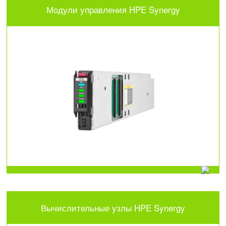
Модули управления HPE Synergy
Вычислительные узлы HPE Synergy