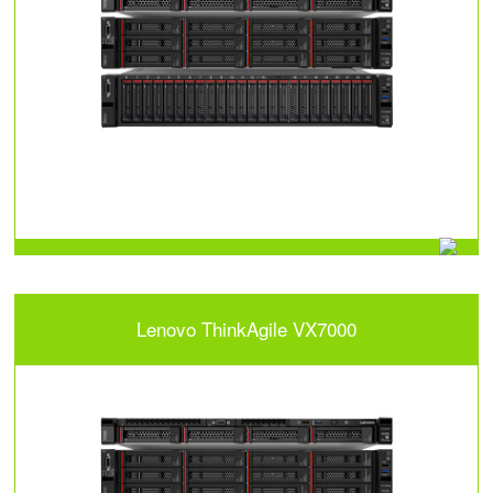
Lenovo ThinkAgile VX7000