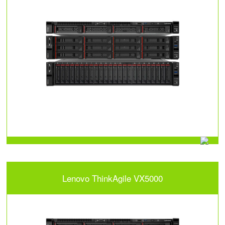
Lenovo ThinkAgile VX5000