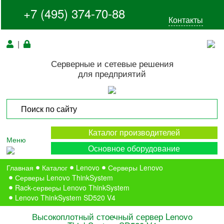
+7 (495) 374-70-88
Контакты
|
Серверные и сетевые решения
для предприятий
Каталог производителей
Меню
Основное оборудование
Главная
Каталог
Lenovo
Серверы Lenovo
Серверы Lenovo ThinkSystem
Rack-серверы Lenovo ThinkSystem
Lenovo ThinkSystem SD520 V4
Высокоплотный стоечный сервер Lenovo