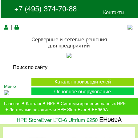
+7 (495) 374-70-88
Контакты
|
Серверные и сетевые решения
для предприятий
Каталог производителей
Меню
Основное оборудование
Главная
Каталог
HPE
Системы хранения данных HPE
Ленточные накопители HPE StoreEver
EH969A
EH969A
HPE StoreEver LTO-6 Ultrium 6250