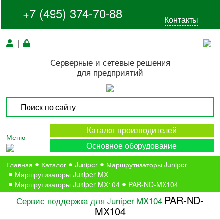
+7 (495) 374-70-88
Контакты
|
Серверные и сетевые решения
для предприятий
Каталог производителей
Меню
Основное оборудование
Главная
Каталог
Juniper
Маршрутизаторы Juniper
Маршрутизаторы Juniper MX
Маршрутизаторы Juniper MX104
PAR-ND-MX104
PAR-ND-
Сервис поддержка для Juniper MX104
MX104