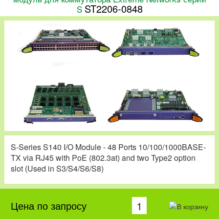
ST2206-0848
S
S-Series S140 I/O Module - 48 Ports 10/100/1000BASE-
TX via RJ45 with PoE (802.3at) and two Type2 option
slot (Used in S3/S4/S6/S8)
Цена по запросу