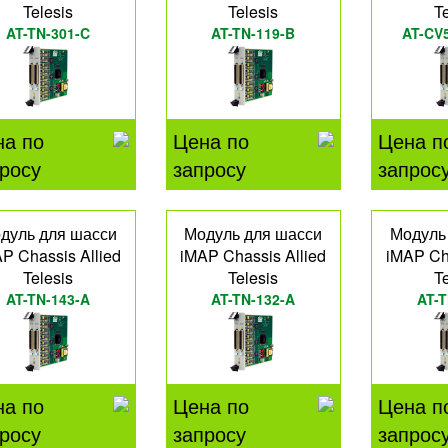
Telesis
Telesis
T
AT-TN-301-C
AT-TN-119-B
AT-CV
на по
Цена по
Цена п
росу
запросу
запрос
дуль для шасси
Модуль для шасси
Модуль
P Chassis Allied
iMAP Chassis Allied
iMAP Cha
Telesis
Telesis
T
AT-TN-143-A
AT-TN-132-A
AT-T
на по
Цена по
Цена п
росу
запросу
запрос