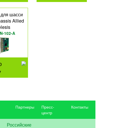
 для шасси
ssis Allied
elesis
N-102-A
о
у
Партнеры
Пресс-
Контакты
центр
Российские