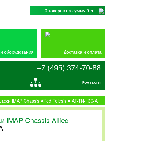
0 товаров
на сумму
0 р
и оборудования
Доставка и оплата
+7 (495) 374-70-88
Контакты
сси iMAP Chassis Allied Telesis
AT-TN-136-A
 iMAP Chassis Allied
A