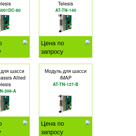
elesis
Telesis
5001DC-80
AT-TN-140
о
Цена по
у
запросу
 для шасси
Модуль для шасси
ssis Allied
iMAP
elesis
AT-TN-127-B
N-308-A
о
Цена по
у
запросу