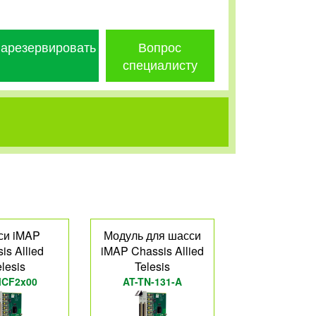
арезервировать
Вопрос
специалисту
си iMAP
Модуль для шасси
is Allied
iMAP Chassis Allied
elesis
Telesis
MCF2x00
AT-TN-131-A