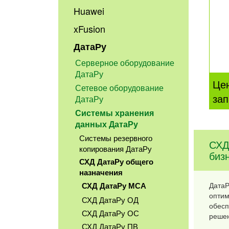
Huawei
xFusion
ДатаРу
Серверное оборудование
ДатаРу
Це
Сетевое оборудование
зап
ДатаРу
Системы хранения
данных ДатаРу
Системы резервного
СХД
копирования ДатаРу
биз
СХД ДатаРу общего
назначения
ДатаР
СХД ДатаРу МСА
оптим
СХД ДатаРу ОД
обесп
СХД ДатаРу ОС
решен
СХД ДатаРу ПВ