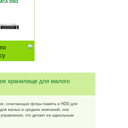
МСА 2062
по
су
ое хранилище для малого
вня, сочетающая флэш-память и HDD для
 для малых и средних компаний, она
 управления, что делает ее идеальным