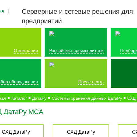
Серверные и сетевые решения для
ия
|
предприятий
О компании
Российские производители
Подборк
бор оборудования
Пресс-центр
ная
Каталог
ДатаРу
Системы хранения данных ДатаРу
СХД 
 ДатаРу МСА
СХД ДатаРу
СХД ДатаРу
С