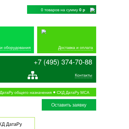
0 товаров
на сумму
0 р
и оборудования
Доставка и оплата
+7 (495) 374-70-88
Контакты
ДатаРу общего назначения
СХД ДатаРу МСА
Оставить заявку
ХД ДатаРу