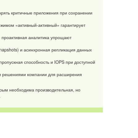
корять критичные приложения при сохранении
режимом «активный-активный» гарантирует
и проактивная аналитика упрощают
napshots) и асинхронная репликация данных
пропускная способность и IOPS при доступной
ми решениями компании для расширения
орым необходима производительная, но
.