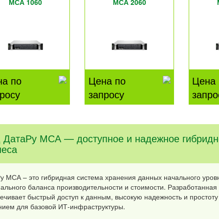
МСА 1060
МСА 2060
на по
Цена по
Цена 
росу
запросу
запро
 ДатаРу МСА — доступное и надежное гибридн
неса
у МСА – это гибридная система хранения данных начального уро
ального баланса производительности и стоимости. Разработанная
ечивает быстрый доступ к данным, высокую надежность и простоту
ием для базовой ИТ-инфраструктуры.