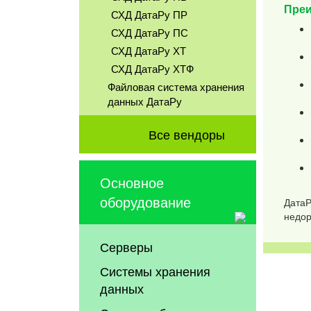
Преи
СХД ДатаРу ПР
СХД ДатаРу ПС
СХД ДатаРу ХТ
СХД ДатаРу ХТФ
Файловая система хранения
данных ДатаРу
Все вендоры
Основное
оборудование
ДатаР
недор
Серверы
Системы хранения
данных