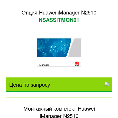
Опция Huawei iManager N2510
NSASSITMON01
Цена по запросу
Монтажный комплект Huawei
iManager N2510