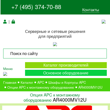
+7 (495) 374-70-88
Контакты
|
Серверные и сетевые решения
для предприятий
Каталог производителей
Меню
Основное оборудование
Главная
Каталог
APC
Шкафы и Корпусы APC
Опции APC к монтажному оборудованию
AR4000MV12U
Опция APC к монтажному
AR4000MV12U
оборудованию