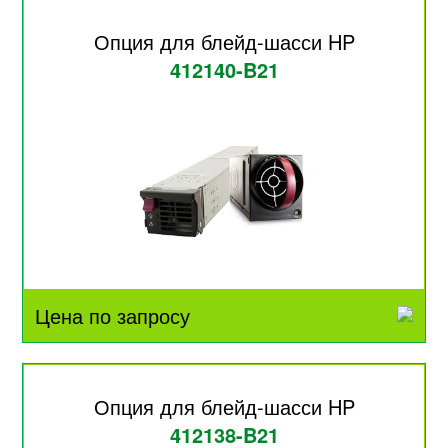
Опция для блейд-шасси HP
412140-B21
Цена по запросу
Опция для блейд-шасси HP
412138-B21