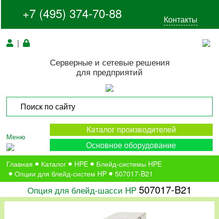
+7 (495) 374-70-88
Контакты
|
Серверные и сетевые решения
для предприятий
Каталог производителей
Меню
Основное оборудование
Главная
Каталог
HPE
Блейд-системы HPE
Опции для блейд-систем HP
507017-B21
507017-B21
Опция для блейд-шасси HP