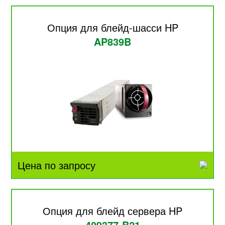
Опция для блейд-шасси HP
AP839B
Цена по запросу
Опция для блейд сервера HP
409377-B21