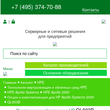
+7 (495) 374-70-88
Контакты
|
Серверные и сетевые решения
для предприятий
Каталог производителей
Меню
Основное оборудование
Главная
Каталог
HPE
Технологии виртуализации и облачных сред HPE
HPE Apollo Systems
HPE Apollo 2000
Опции и комплектующие для HP Apollo Systems 2000
QL803B
QL803B