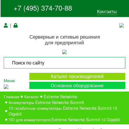
+7 (495) 374-70-88
Контакты
|
Серверные и сетевые решения
для предприятий
Каталог производителей
Меню
Основное оборудование
Главная
Каталог
Extreme Networks
Коммутаторы Extreme Networks Summit
10 гигабитные коммутаторы Extreme Networks Summit 10
Gigabit
ПО для коммутаторов Extreme Networks Summit 10 Gigabit