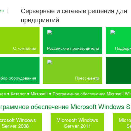
Серверные и сетевые решения для
ия
|
предприятий
О компании
Российские производители
Подборк
бор оборудования
Пресс-центр
ная
Каталог
Microsoft
Программное обеспечение Microsoft Wi
граммное обеспечение Microsoft Windows S
crosoft Windows
Microsoft Windows
Micr
Server 2008
Server 2011
S