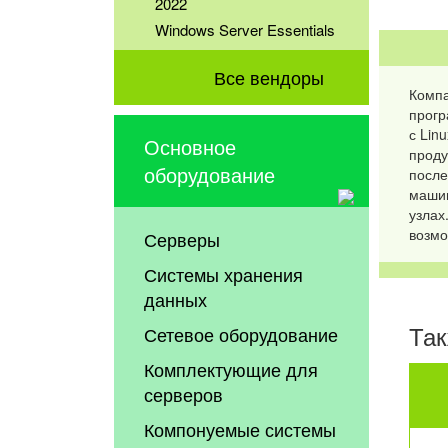
2022
Windows Server Essentials
Все вендоры
Компа
прогр
с Lin
Основное
проду
оборудование
после
машин
узлах
возмо
Серверы
Системы хранения
данных
Так
Сетевое оборудование
Комплектующие для
серверов
Компонуемые системы