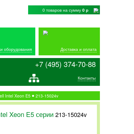
0 товаров
на сумму
0 р
и оборудования
Доставка и оплата
+7 (495) 374-70-88
Контакты
ell Intel Xeon E5
213-15024v
ntel Xeon E5 серии
213-15024v