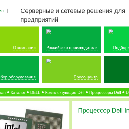
Серверные и сетевые решения для
ия
|
предприятий
О компании
Российские производители
Подборк
бор оборудования
Пресс-центр
ная
Каталог
DELL
Комплектующие Dell
Процессоры Dell
D
Процессор Dell I