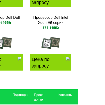
у
запросу
р Dell Dell
Процессор Dell Intel
Xeon E5 серии
-14658r
374-14552
о
Цена по
у
запросу
Партнеры
Пресс-
Контакты
центр