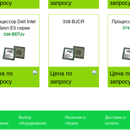
росу
запросу
запрос
цессор Dell Intel
338-BJCR
Процессо
Xeon E5 серии
374
338-BDTJv
на по
Цена по
Цена п
росу
запросу
запрос
Выбор
Решения и
Доставка и
ании
оборудования
сборка
оплата