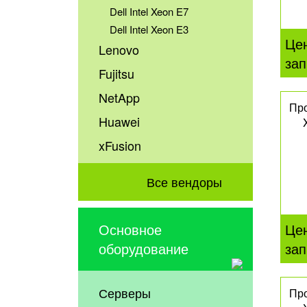
Dell Intel Xeon E7
Dell Intel Xeon E3
Це
Lenovo
зап
Fujitsu
NetApp
Про
Huawei
xFusion
Все вендоры
Це
Основное
зап
оборудование
Серверы
Про