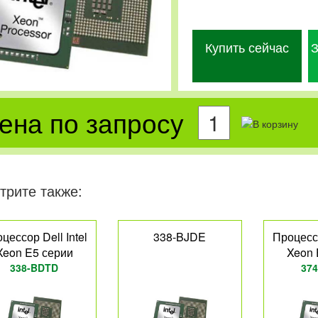
Купить сейчас
З
ена по запросу
трите также:
цессор Dell Intel
338-BJDE
Процессо
Xeon E5 серии
Xeon 
338-BDTD
374