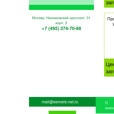
зап
Москва, Нахимовский проспект, 31
Про
корп. 3
+7 (495) 374-70-88
Це
зап
mail@servers-net.ru
О
комп