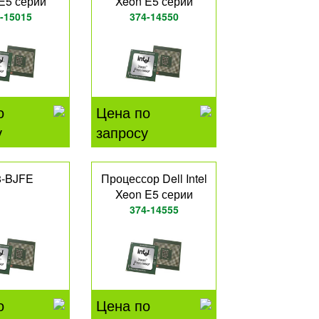
E5 серии
Xeon E5 серии
-15015
374-14550
о
Цена по
у
запросу
8-BJFE
Процессор Dell Intel
Xeon E5 серии
374-14555
о
Цена по