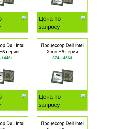
о
Цена по
у
запросу
р Dell Intel
Процессор Dell Intel
E5 серии
Xeon E5 серии
-14461
374-14563
о
Цена по
у
запросу
р Dell Intel
Процессор Dell Intel