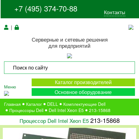
+7 (495) 374-70-88
Контакты
|
Серверные и сетевые решения
для предприятий
Каталог производителей
Меню
Основное оборудование
Главная
Каталог
DELL
Комплектующие Dell
Процессоры Dell
Dell Intel Xeon E5
213-15868
213-15868
Процессор Dell Intel Xeon E5