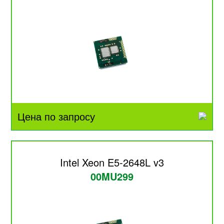
Цена по запросу
Intel Xeon E5-2648L v3
00MU299