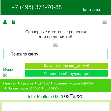
+7 (495) 374-70-88
Контакты
|
Серверные и сетевые решения
для предприятий
Каталог производителей
Меню
Основное оборудование
Главная
Каталог
Lenovo
Комплектующие Lenovo
Процессоры Lenovo
03T6225
03T6225
Intel Pentium G840