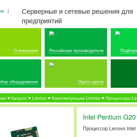
Серверные и сетевые решения для
ия
|
предприятий
О компании
Российские производители
Подборк
бор оборудования
Пресс-центр
ная
Каталог
Lenovo
Комплектующие Lenovo
Процессоры Le
Intel Pentium G2
Процессор Lenovo Intel