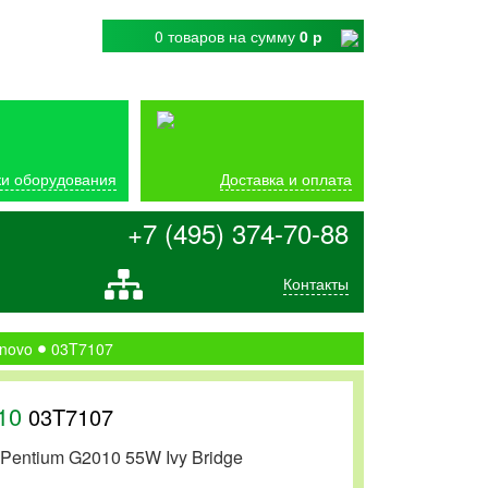
0 товаров
на сумму
0 р
и оборудования
Доставка и оплата
+7 (495) 374-70-88
Контакты
novo
03T7107
010
03T7107
 Pentium G2010 55W Ivy Bridge