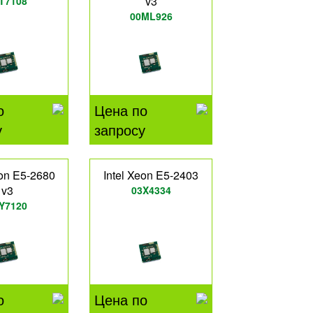
v3
T7108
00ML926
о
Цена по
у
запросу
eon E5-2680
Intel Xeon E5-2403
v3
03X4334
Y7120
о
Цена по