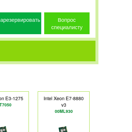
арезервировать
Вопрос
специалисту
eon E3-1275
Intel Xeon E7-8880
v3
T7050
00ML930