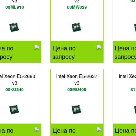
v3
v3
03
00ML910
00MW029
на по
Цена по
Цена п
росу
запросу
запрос
tel Xeon E5-2683
Intel Xeon E5-2637
Intel X
v3
v3
00KG840
00MU408
81
на по
Цена по
Цена п