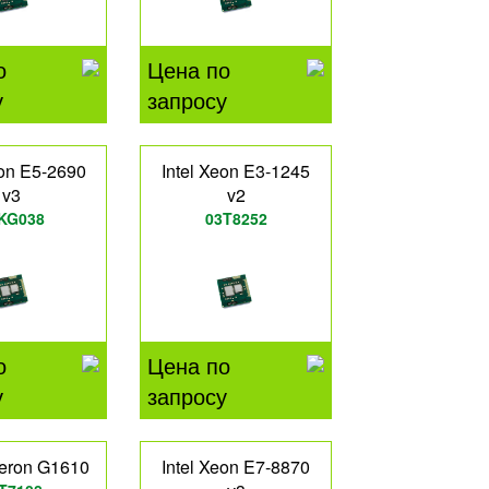
о
Цена по
у
запросу
eon E5-2690
Intel Xeon E3-1245
v3
v2
KG038
03T8252
о
Цена по
у
запросу
leron G1610
Intel Xeon E7-8870