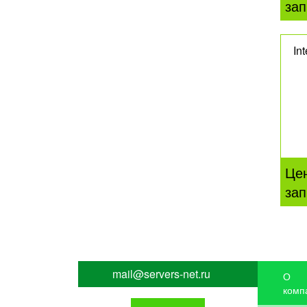
зап
In
Це
зап
mail@servers-net.ru
О
комп