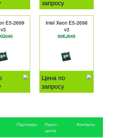
у
запросу
eon E5-2699
Intel Xeon E5-2698
v3
v3
KG040
00KJ045
о
Цена по
у
запросу
Партнеры
Пресс-
Контакты
центр