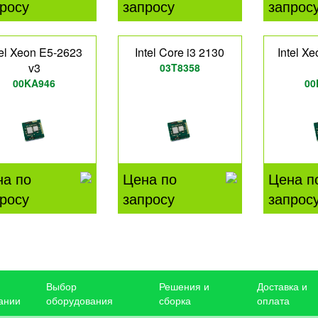
росу
запросу
запрос
tel Xeon E5-2623
Intel Core i3 2130
Intel X
v3
03T8358
00KA946
00
на по
Цена по
Цена п
росу
запросу
запрос
Выбор
Решения и
Доставка и
ании
оборудования
сборка
оплата