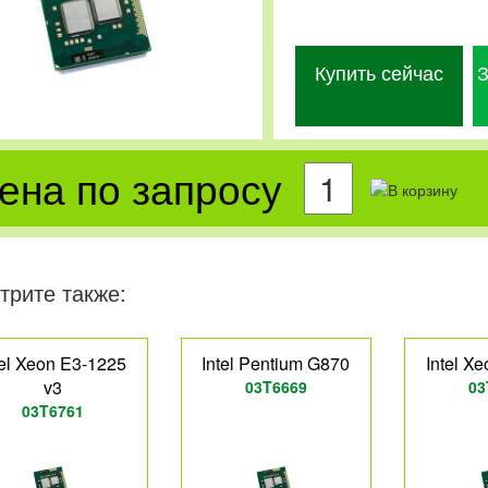
Купить сейчас
З
ена по запросу
трите также:
tel Xeon E3-1225
Intel Pentium G870
Intel X
v3
03T6669
03
03T6761