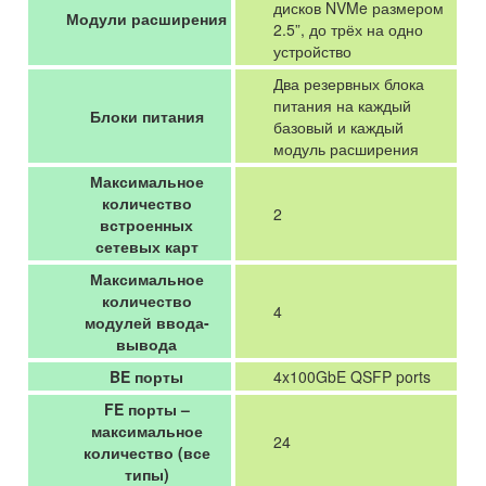
дисков NVMe размером
Модули расширения
2.5”, до трёх на одно
устройство
Два резервных блока
питания на каждый
Блоки питания
базовый и каждый
модуль расширения
Максимальное
количество
2
встроенных
сетевых карт
Максимальное
количество
4
модулей ввода-
вывода
BE порты
4x100GbE QSFP ports
FE порты –
максимальное
24
количество (все
типы)