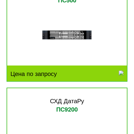
Цена по запросу
СХД ДатаРу
ПС9200