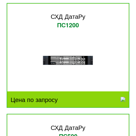
СХД ДатаРу
ПС1200
Цена по запросу
СХД ДатаРу
ПС500