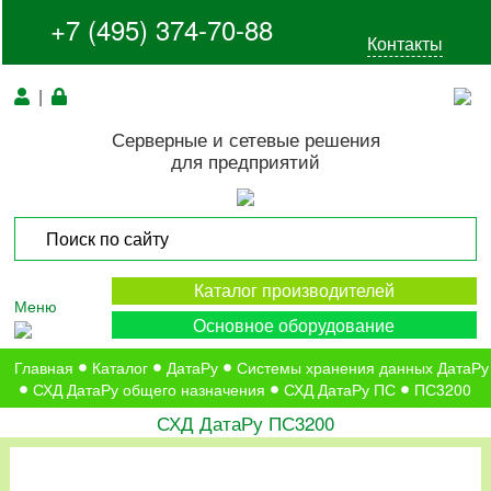
+7 (495) 374-70-88
Контакты
|
Серверные и сетевые решения
для предприятий
Каталог производителей
Меню
Основное оборудование
Главная
Каталог
ДатаРу
Системы хранения данных ДатаРу
СХД ДатаРу общего назначения
СХД ДатаРу ПС
ПС3200
СХД ДатаРу ПС3200